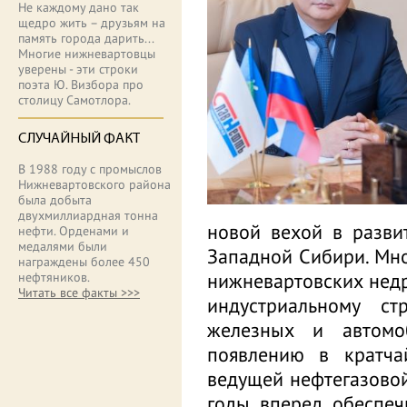
Не каждому дано так
щедро жить – друзьям на
память города дарить...
Многие нижневартовцы
уверены - эти строки
поэта Ю. Визбора про
столицу Самотлора.
СЛУЧАЙНЫЙ ФАКТ
В 1988 году с промыслов
Нижневартовского района
была добыта
двухмиллиардная тонна
новой вехой в разви
нефти. Орденами и
медалями были
Западной Сибири. Мн
награждены более 450
нижневартовских нед
нефтяников.
Читать все факты >>>
индустриальному стр
железных и автомоб
появлению в кратча
ведущей нефтегазовой
годы вперед обеспеч