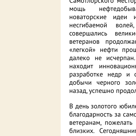
Самотлорского место
мощь нефтедобыва
новаторские идеи 
несгибаемой воле
совершались велик
ветеранов продолжа
«легкой» нефти про
далеко не исчерпан
находит инновацион
разработке недр и 
добычи черного золо
назад, успешно продо
В день золотого юбил
благодарность за сам
ветеранам, пожелать
близких. Сегодняшн