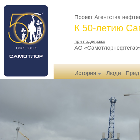
Проект Агентства нефт
К 50-летию Са
при поддержке
АО «Самотлорнефтегаз
История
Люди
Пред