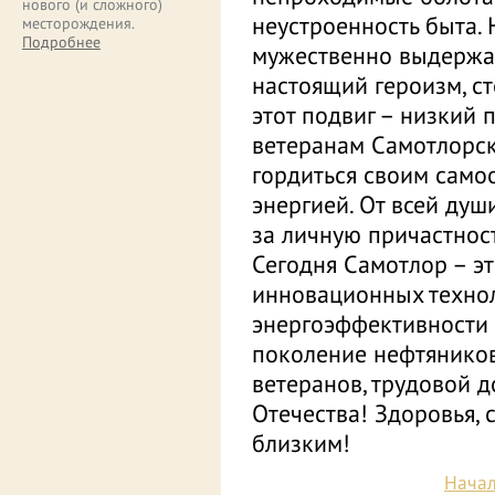
нового (и сложного)
неустроенность быта.
месторождения.
Подробнее
мужественно выдержа
настоящий героизм, ст
этот подвиг – низкий 
ветеранам Самотлорск
гордиться своим само
энергией. От всей душ
за личную причастност
Сегодня Самотлор – э
инновационных техно
энергоэффективности 
поколение нефтянико
ветеранов, трудовой 
Отечества! Здоровья, 
близким!
Нача