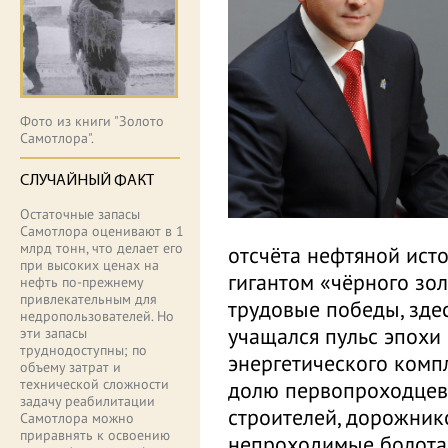
Фото из книги "Золото
Самотлора".
СЛУЧАЙНЫЙ ФАКТ
Остаточные запасы
Самотлора оценивают в 1
млрд тонн, что делает его
отсчёта нефтяной ист
при высоких ценах на
гигантом «чёрного зол
нефть по-прежнему
привлекательным для
трудовые победы, здес
недропользователей. Но
учащался пульс эпохи
эти запасы
труднодоступны; по
энергетического комп
объему затрат и
технической сложности
долю первопроходцев,
задачу реабилитации
строителей, дорожник
Самотлора можно
приравнять к освоению
непроходимые болота, 