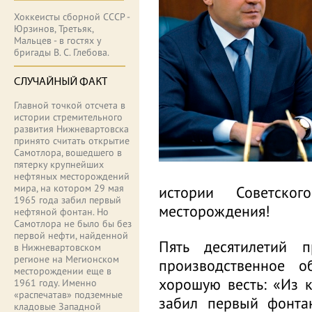
Хоккеисты сборной СССР -
Юрзинов, Третьяк,
Мальцев - в гостях у
бригады В. С. Глебова.
СЛУЧАЙНЫЙ ФАКТ
Главной точкой отсчета в
истории стремительного
развития Нижневартовска
принято считать открытие
Самотлора, вошедшего в
пятерку крупнейших
нефтяных месторождений
мира, на котором 29 мая
истории Советско
1965 года забил первый
месторождения!
нефтяной фонтан. Но
Самотлора не было бы без
первой нефти, найденной
Пять десятилетий 
в Нижневартовском
регионе на Мегионском
производственное о
месторождении еще в
хорошую весть: «Из 
1961 году. Именно
«распечатав» подземные
забил первый фонтан
кладовые Западной