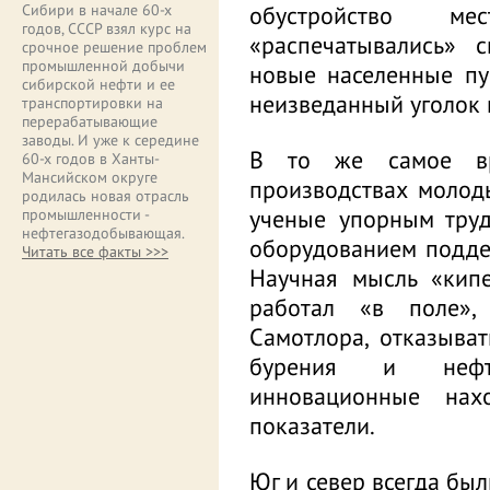
обустройство м
Сибири в начале 60-х
годов, СССР взял курс на
«распечатывались» 
срочное решение проблем
промышленной добычи
новые населенные пу
сибирской нефти и ее
неизведанный уголок 
транспортировки на
перерабатывающие
заводы. И уже к середине
В то же самое вр
60-х годов в Ханты-
Мансийском округе
производствах молод
родилась новая отрасль
ученые упорным труд
промышленности -
нефтегазодобывающая.
оборудованием подде
Читать все факты >>>
Научная мысль «кипе
работал «в поле»,
Самотлора, отказыва
бурения и нефте
инновационные нах
показатели.
Юг и север всегда бы